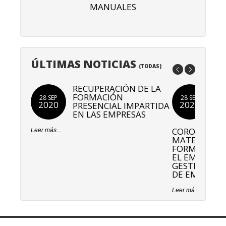
MANUALES
ÚLTIMAS NOTICIAS
(
TODAS
)
RECUPERACIÓN DE LA
NO
FORMACIÓN
IN
28 SEP
28 SEP
2020
2020
PRESENCIAL IMPARTIDA
A 
EN LAS EMPRESAS
DE
EV
CORONAVIRUS
Leer más...
MATERIA DE
FORMACIÓNP
EL EMPLEO E
GESTIÓN DEL
DE EMPLEO 
Leer más...